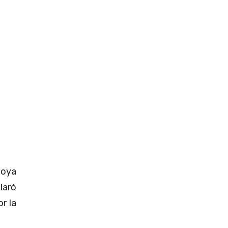
poya
laró
or la