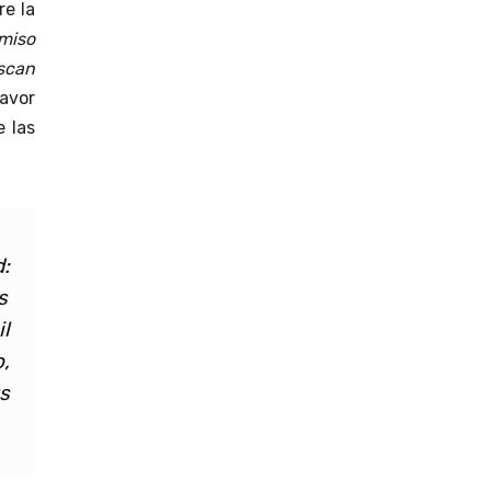
re la
miso
scan
favor
e las
:
s
l
,
s