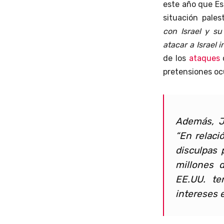
este año que
Es
situación pales
con Israel y s
atacar a Israel 
de los
ataques
c
pretensiones oc
Además, 
“En relaci
disculpas 
millones 
EE.UU. te
intereses e