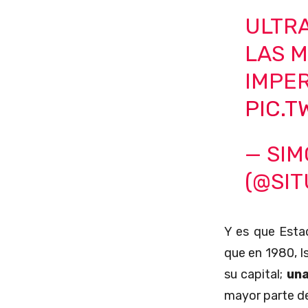
ULTRA
LAS 
IMPER
PIC.
— SIM
(@SI
Y es que Esta
que en 1980, I
su capital;
una
mayor parte de