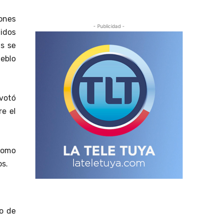
ones
- Publicidad -
idos
s se
eblo
 votó
re el
como
os.
o de