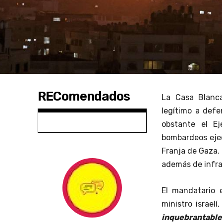
REComendados
La Casa Blanca
legítimo a def
obstante el E
bombardeos ejec
Franja de Gaza.
además de infr
El mandatario 
ministro israelí
inquebrantable