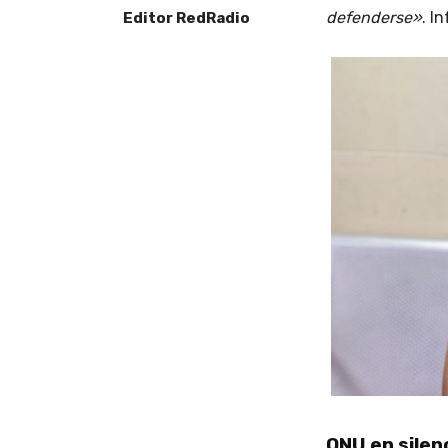
defenderse»
. I
Editor RedRadio
ONU en silen