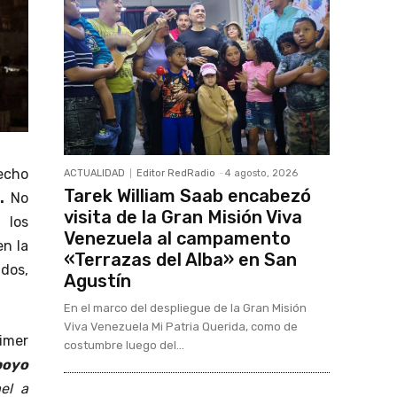
echo
ACTUALIDAD
Editor RedRadio
-
4 agosto, 2026
Tarek William Saab encabezó
.
No
visita de la Gran Misión Viva
 los
Venezuela al campamento
en la
«Terrazas del Alba» en San
idos,
Agustín
En el marco del despliegue de la Gran Misión
Viva Venezuela Mi Patria Querida, como de
imer
costumbre luego del...
poyo
el a