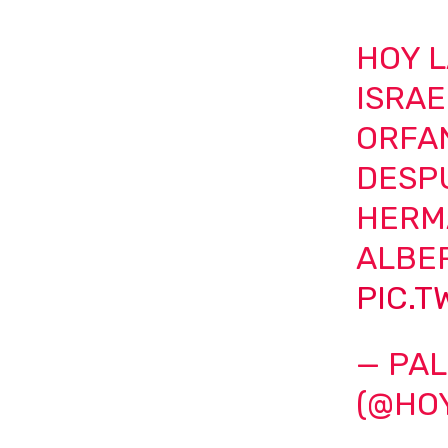
HOY 
ISRA
ORFA
DESP
HERM
ALBE
PIC.
— PAL
(@HO