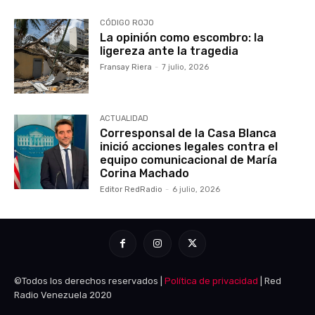
CÓDIGO ROJO
La opinión como escombro: la
ligereza ante la tragedia
Fransay Riera
-
7 julio, 2026
ACTUALIDAD
Corresponsal de la Casa Blanca
inició acciones legales contra el
equipo comunicacional de María
Corina Machado
Editor RedRadio
-
6 julio, 2026
©Todos los derechos reservados |
Política de privacidad
| Red
Radio Venezuela 2020