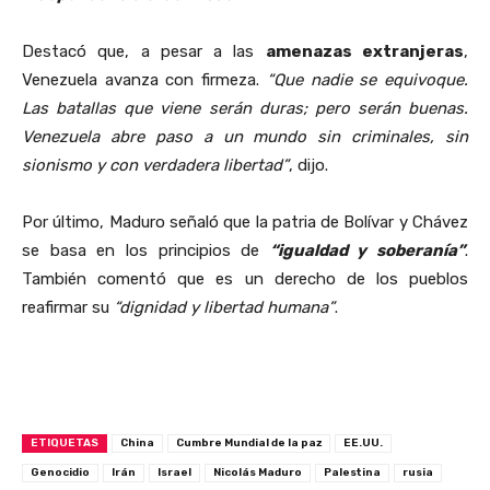
Destacó que, a pesar a las
amenazas extranjeras
,
Venezuela avanza con firmeza.
“Que nadie se equivoque.
Las batallas que viene serán duras; pero serán buenas.
Venezuela abre paso a un mundo sin criminales, sin
sionismo y con verdadera libertad”
, dijo.
Por último, Maduro señaló que la patria de Bolívar y Chávez
se basa en los principios de
“igualdad y soberanía”
.
También comentó que es un derecho de los pueblos
reafirmar su
“dignidad y libertad humana”
.
ETIQUETAS
China
Cumbre Mundial de la paz
EE.UU.
Genocidio
Irán
Israel
Nicolás Maduro
Palestina
rusia