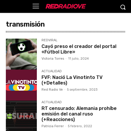
transmisión
REDVIRAL
Cayó preso el creador del portal
«Fútbol Libre»
Victoria Torres
-
11 julio, 2024
ACTUALIDAD
FVF: Nació La Vinotinto TV
(+Detalles)
Red Radio Ve
-
5 septiembre, 2023
ACTUALIDAD
RT censurado: Alemania prohíbe
emisión del canal ruso
(+Reacciones)
Patricia Ferrer
-
5 febrero, 2022