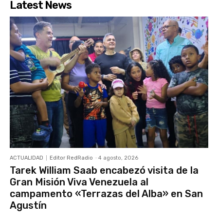
Latest News
ACTUALIDAD
Editor RedRadio
-
4 agosto, 2026
Tarek William Saab encabezó visita de la
Gran Misión Viva Venezuela al
campamento «Terrazas del Alba» en San
Agustín