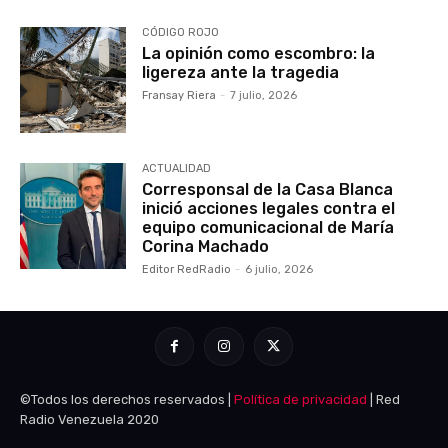
CÓDIGO ROJO
La opinión como escombro: la
ligereza ante la tragedia
Fransay Riera
-
7 julio, 2026
ACTUALIDAD
Corresponsal de la Casa Blanca
inició acciones legales contra el
equipo comunicacional de María
Corina Machado
Editor RedRadio
-
6 julio, 2026
©Todos los derechos reservados |
Política de privacidad
| Red
Radio Venezuela 2020