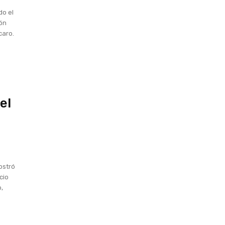
do el
ión
caro.
el
ostró
cio
o,