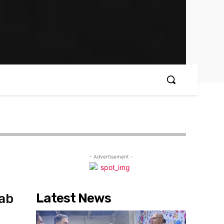
- Advertisement -
Latest News
aab