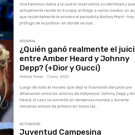
Una hermosa dama a la cual le reservamos su identidad y qui
actualmente reside en Europa, entregó a varios medios un au
que recientemente le enviara el periodista Norbey Marin -hoy
prófugo de la justicia- en donde se oye...
REDVIRAL
¿Quién ganó realmente el juic
entre Amber Heard y Johnny
Depp? (+Dior y Gucci)
Victoria Torres
-
2 junio, 2022
Luego de todo el revuelo que dejó la trasmisión del juicio por
difamación entre los actores de Hollywood, Johnny Depp y A
Heard; el caso se convirtió en tendencia mundial y durante
semanas estuvo de primero en todas las...
ACTUALIDAD
Juventud Campesina