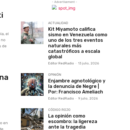
- Advertisement -
i
ACTUALIDAD
Kit Miyamoto califica
a, el
sismo en Venezuela como
uno de los tres eventos
; no
naturales más
s de
catastróficos a escala
global
Editor RedRadio
-
13 julio, 2026
ina
OPINIÓN
Enjambre agnotológico y
la denuncia de Negre |
Por: Francisco Ameliach
Editor RedRadio
-
9 julio, 2026
CÓDIGO ROJO
La opinión como
escombro: la ligereza
go en
ante la tragedia
de