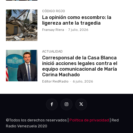
CÓDIGO ROJO
La opinión como escombro: la
ligereza ante la tragedia
Fransay Riera
-
7 julio, 2026
ACTUALIDAD
Corresponsal de la Casa Blanca
inició acciones legales contra el
equipo comunicacional de María
Corina Machado
Editor RedRadio
-
6 julio, 2026
©Todos los derechos reservados |
Política de privacidad
| Red
Radio Venezuela 2020