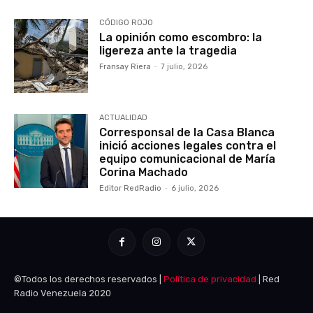
CÓDIGO ROJO
La opinión como escombro: la
ligereza ante la tragedia
Fransay Riera
-
7 julio, 2026
ACTUALIDAD
Corresponsal de la Casa Blanca
inició acciones legales contra el
equipo comunicacional de María
Corina Machado
Editor RedRadio
-
6 julio, 2026
©Todos los derechos reservados |
Política de privacidad
| Red
Radio Venezuela 2020