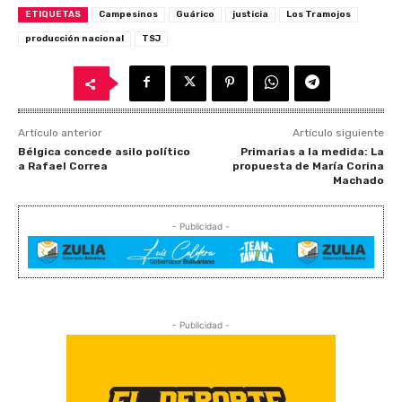
ETIQUETAS
Campesinos
Guárico
justicia
Los Tramojos
producción nacional
TSJ
Artículo anterior
Artículo siguiente
Bélgica concede asilo político
Primarias a la medida: La
a Rafael Correa
propuesta de María Corina
Machado
- Publicidad -
- Publicidad -