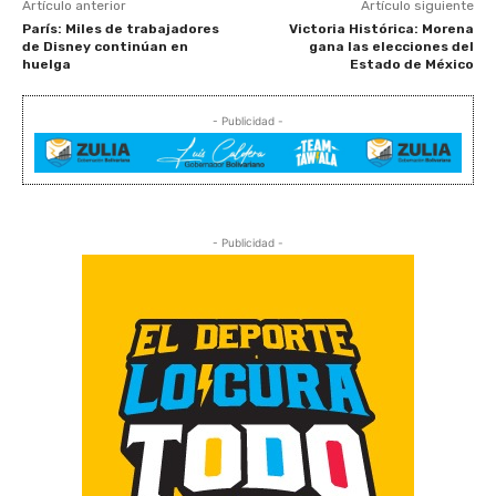
Artículo anterior
Artículo siguiente
París: Miles de trabajadores
Victoria Histórica: Morena
de Disney continúan en
gana las elecciones del
huelga
Estado de México
- Publicidad -
- Publicidad -