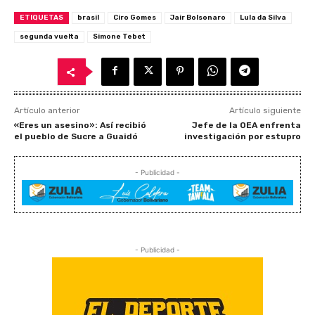
ETIQUETAS
brasil
Ciro Gomes
Jair Bolsonaro
Lula da Silva
segunda vuelta
Simone Tebet
Artículo anterior
Artículo siguiente
«Eres un asesino»: Así recibió
Jefe de la OEA enfrenta
el pueblo de Sucre a Guaidó
investigación por estupro
- Publicidad -
- Publicidad -