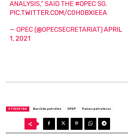
ANALYSIS,” SAID THE
#OPEC
SG.
PIC.TWITTER.COM/C0H0BXIEEA
— OPEC (@OPECSECRETARIAT)
APRIL
1, 2021
ETIQUETAS
Barril de petróleo
OPEP
Países petroleros