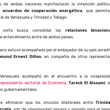
s de ambas naciones manifestaron la intención polític
s acuerdos de cooperación energética
, que permita
ral de Venezuela y Trinidad y Tobago.
 visita busca consolidar las
relaciones binacion
de entendimiento entre de ambos países.
itario estuvo acompañado por el embajador de su país acred
mund Ernest Dillon
, en compañía de otros representa
 Venezuela acompañó en el encuentro a la vicepresid
cepresidente sectorial de Economía
,
Tareck El Aissami
, 
es gubernamentales.
e afirmaron que los vínculos bilaterales entre
Trinid
zuela,
son de
«hermandad sincera y respeto para el bene