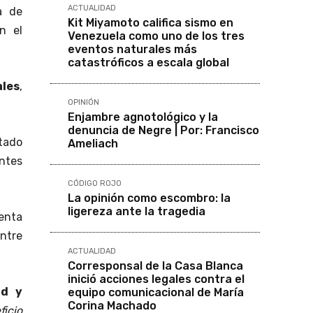
ACTUALIDAD
a de
Kit Miyamoto califica sismo en
n el
Venezuela como uno de los tres
eventos naturales más
catastróficos a escala global
ales
,
OPINIÓN
Enjambre agnotológico y la
denuncia de Negre | Por: Francisco
itado
Ameliach
ntes
CÓDIGO ROJO
La opinión como escombro: la
ligereza ante la tragedia
enta
entre
ACTUALIDAD
Corresponsal de la Casa Blanca
inició acciones legales contra el
ad y
equipo comunicacional de María
Corina Machado
ficio