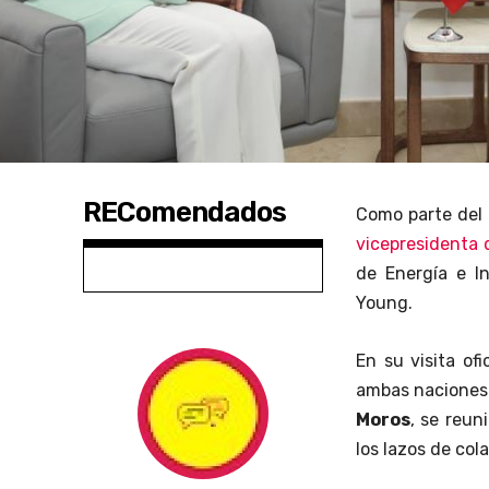
REComendados
Como parte del d
vicepresidenta 
de Energía e I
Young.
En su visita of
ambas naciones 
Moros
, se reun
los lazos de col