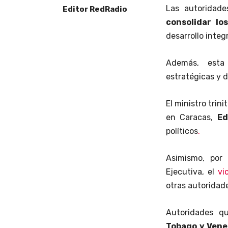
Las autoridade
Editor RedRadio
consolidar lo
desarrollo integ
Además, esta
estratégicas y 
El ministro trin
en Caracas,
Ed
políticos
.
Asimismo, por
Ejecutiva, el
vi
otras autoridad
Autoridades qu
Tobago y Vene