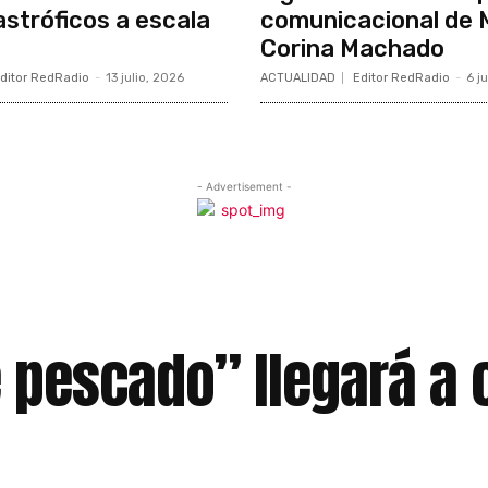
stróficos a escala
comunicacional de 
Corina Machado
ditor RedRadio
-
13 julio, 2026
ACTUALIDAD
Editor RedRadio
-
6 j
- Advertisement -