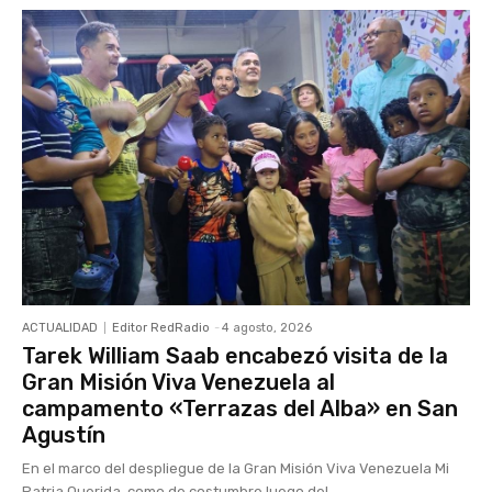
ACTUALIDAD
Editor RedRadio
-
4 agosto, 2026
Tarek William Saab encabezó visita de la
Gran Misión Viva Venezuela al
campamento «Terrazas del Alba» en San
Agustín
En el marco del despliegue de la Gran Misión Viva Venezuela Mi
Patria Querida, como de costumbre luego del...