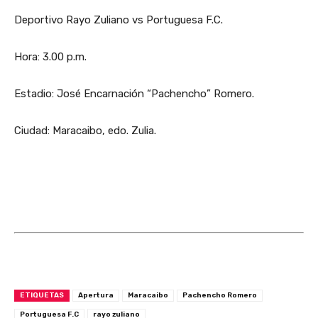
Deportivo Rayo Zuliano vs Portuguesa F.C.
Hora: 3.00 p.m.
Estadio: José Encarnación “Pachencho” Romero.
Ciudad: Maracaibo, edo. Zulia.
ETIQUETAS
Apertura
Maracaibo
Pachencho Romero
Portuguesa F.C
rayo zuliano