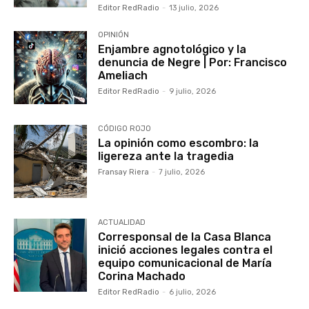
Editor RedRadio
-
13 julio, 2026
OPINIÓN
Enjambre agnotológico y la
denuncia de Negre | Por: Francisco
Ameliach
Editor RedRadio
-
9 julio, 2026
CÓDIGO ROJO
La opinión como escombro: la
ligereza ante la tragedia
Fransay Riera
-
7 julio, 2026
ACTUALIDAD
Corresponsal de la Casa Blanca
inició acciones legales contra el
equipo comunicacional de María
Corina Machado
Editor RedRadio
-
6 julio, 2026