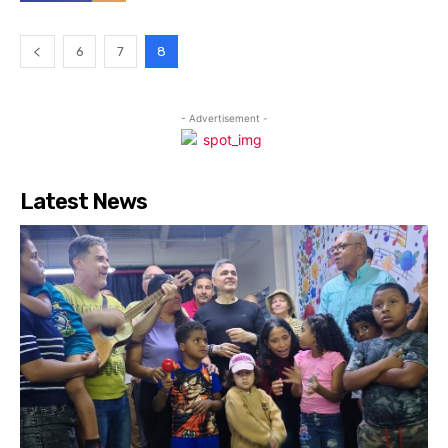
6
7
8
- Advertisement -
Latest News