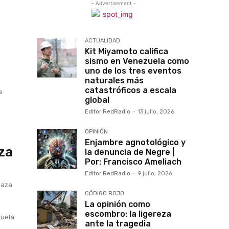
- Advertisement -
ACTUALIDAD
Kit Miyamoto califica
sismo en Venezuela como
uno de los tres eventos
naturales más
catastróficos a escala
a
global
Editor RedRadio
-
13 julio, 2026
OPINIÓN
Enjambre agnotológico y
za
la denuncia de Negre |
Por: Francisco Ameliach
Editor RedRadio
-
9 julio, 2026
haza
CÓDIGO ROJO
e
La opinión como
escombro: la ligereza
zuela
ante la tragedia