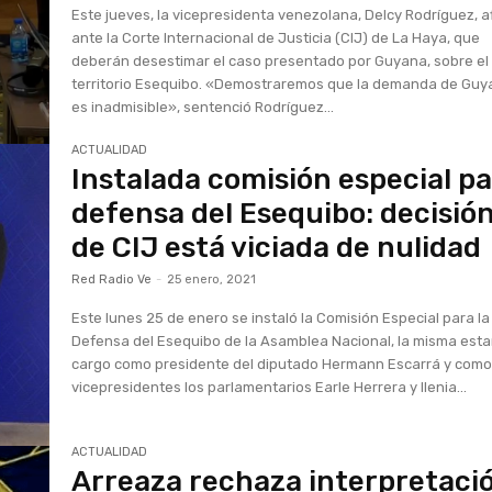
Este jueves, la vicepresidenta venezolana, Delcy Rodríguez, a
ante la Corte Internacional de Justicia (CIJ) de La Haya, que
deberán desestimar el caso presentado por Guyana, sobre el
territorio Esequibo. «Demostraremos que la demanda de Gu
es inadmisible», sentenció Rodríguez...
ACTUALIDAD
Instalada comisión especial p
defensa del Esequibo: decisió
de CIJ está viciada de nulidad
Red Radio Ve
-
25 enero, 2021
Este lunes 25 de enero se instaló la Comisión Especial para la
Defensa del Esequibo de la Asamblea Nacional, la misma esta
cargo como presidente del diputado Hermann Escarrá y com
vicepresidentes los parlamentarios Earle Herrera y Ilenia...
ACTUALIDAD
Arreaza rechaza interpretaci