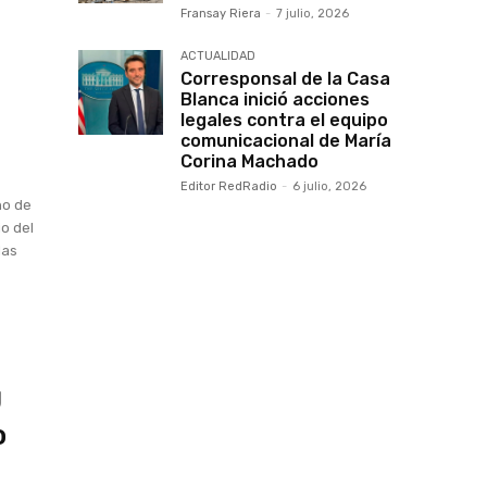
Fransay Riera
-
7 julio, 2026
ACTUALIDAD
Corresponsal de la Casa
Blanca inició acciones
legales contra el equipo
comunicacional de María
Corina Machado
Editor RedRadio
-
6 julio, 2026
no de
io del
las
J
o