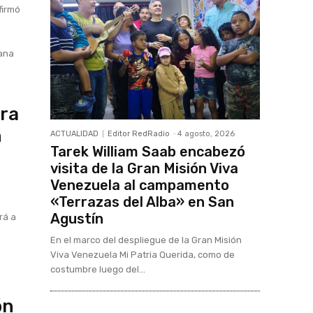
firmó
yana
ara
n
ACTUALIDAD
Editor RedRadio
-
4 agosto, 2026
Tarek William Saab encabezó
visita de la Gran Misión Viva
Venezuela al campamento
«Terrazas del Alba» en San
Agustín
rá a
o
En el marco del despliegue de la Gran Misión
Viva Venezuela Mi Patria Querida, como de
costumbre luego del...
ón