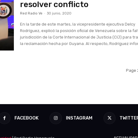
resolver conflicto
Red Radio Ve
-
30 junio, 2020
En la tarde de este martes, la vicepresidente ejecutiva Delcy
Rodríguez, explicó la posición oficial de Venezuela sobre la fa
jurisdicción de la Corte Internacional de Justicia (CIJ) para tr
la reclamación hecha por Guyana. Al respecto, Rodríguez infor
Page 2
FACEBOOK
INSTAGRAM
TWITTE
ACTUALIDAD