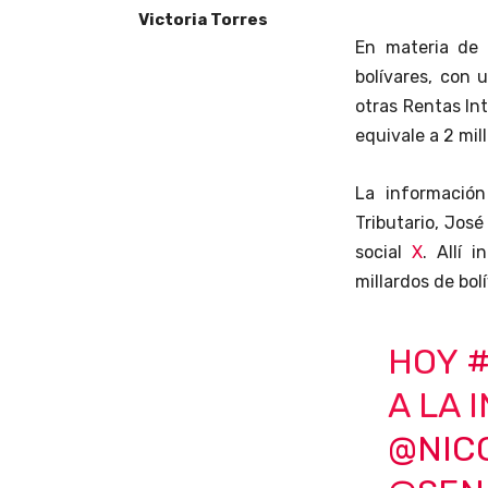
Victoria Torres
En materia de 
bolívares, con 
otras Rentas Int
equivale a 2 mil
La información
Tributario, José
social
X
. Allí 
millardos de bol
HOY
A LA 
@NIC