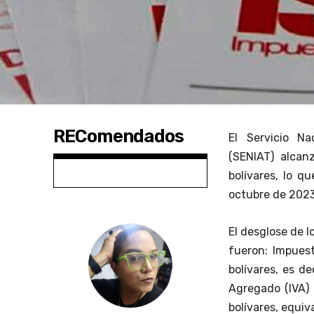
REComendados
El Servicio Na
(SENIAT) alcan
bolívares, lo q
octubre de 2023
El desglose de l
fueron: Impuest
bolívares, es de
Agregado (IVA) 
bolívares, equiv