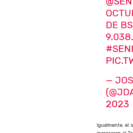
@SEN
OCTU
DE BS
9.038
#SEN
PIC.T
— JOS
(@JD
2023
Igualmente, el 