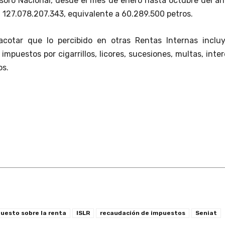
esoro Nacional, desde el mes de enero hasta octubre del a
. 127.078.207.343, equivalente a 60.289.500 petros.
acotar que lo percibido en otras Rentas Internas incluy
impuestos por cigarrillos, licores, sucesiones, multas, inte
os.
uesto sobre la renta
ISLR
recaudación de impuestos
Seniat