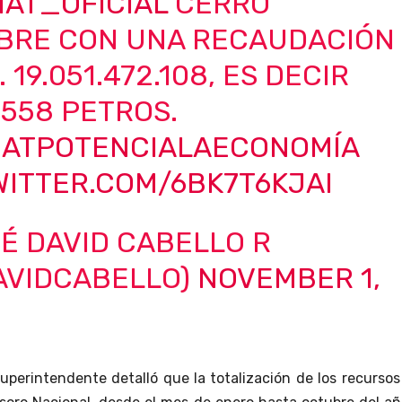
IAT_OFICIAL
CERRÓ
BRE CON UNA RECAUDACIÓN
. 19.051.472.108, ES DECIR
.558 PETROS.
IATPOTENCIALAECONOMÍA
WITTER.COM/6BK7T6KJAI
É DAVID CABELLO R
AVIDCABELLO)
NOVEMBER 1,
superintendente detalló que la totalización de los recurso