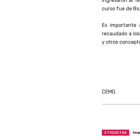
ingresaron al T
curso fue de Bs
Es importante 
recaudado a los 
y otros concept
CEMD.
ETIQUETAS
Imp