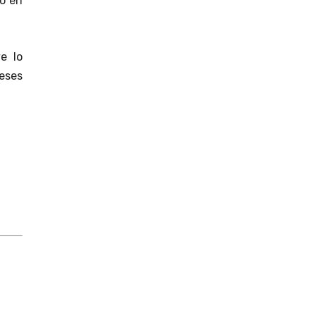
ño en
e lo
reses