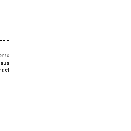
iente
 sus
rael