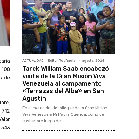
aria
ACTUALIDAD
Editor RedRadio
-
4 agosto, 2026
Tarek William Saab encabezó
 108
visita de la Gran Misión Viva
es de
Venezuela al campamento
«Terrazas del Alba» en San
Agustín
ubre,
En el marco del despliegue de la Gran Misión
l 712
Viva Venezuela Mi Patria Querida, como de
Valor
costumbre luego del...
l 543