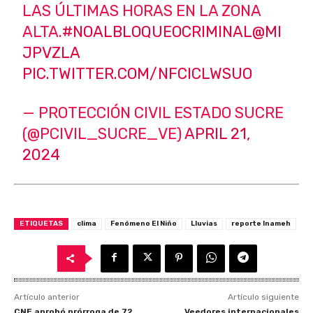
LAS ÚLTIMAS HORAS EN LA ZONA
ALTA.
#NOALBLOQUEOCRIMINAL
@MI
JPVZLA
PIC.TWITTER.COM/NFCICLWSUO
— PROTECCIÓN CIVIL ESTADO SUCRE
(@PCIVIL_SUCRE_VE)
APRIL 21,
2024
ETIQUETAS
clima
Fenómeno El Niño
Lluvias
reporte Inameh
Artículo anterior
Artículo siguiente
CNE aprobó prórroga de 72
Veedores internacionales