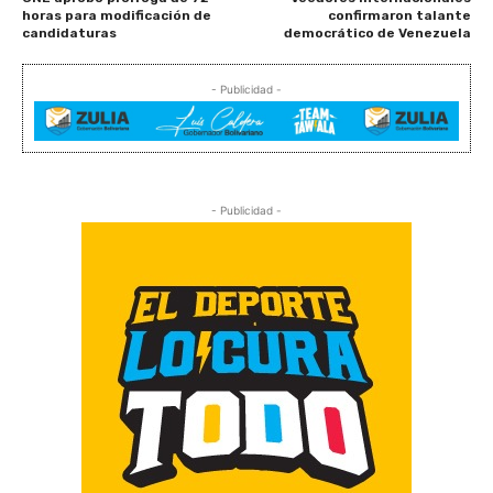
horas para modificación de
confirmaron talante
candidaturas
democrático de Venezuela
- Publicidad -
- Publicidad -