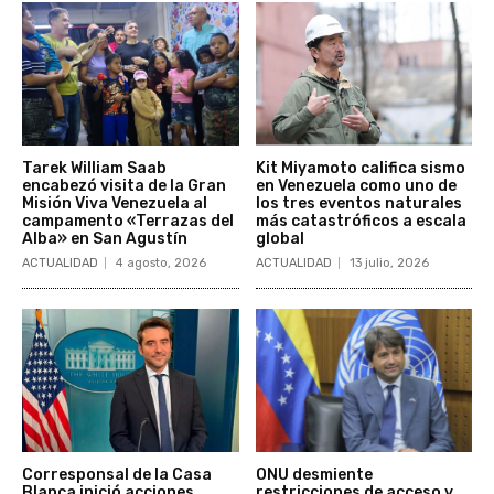
Tarek William Saab
Kit Miyamoto califica sismo
encabezó visita de la Gran
en Venezuela como uno de
Misión Viva Venezuela al
los tres eventos naturales
campamento «Terrazas del
más catastróficos a escala
Alba» en San Agustín
global
ACTUALIDAD
4 agosto, 2026
ACTUALIDAD
13 julio, 2026
Corresponsal de la Casa
ONU desmiente
Blanca inició acciones
restricciones de acceso y