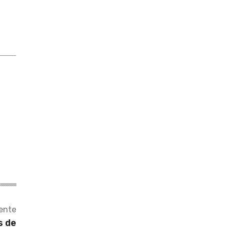
iente
s de