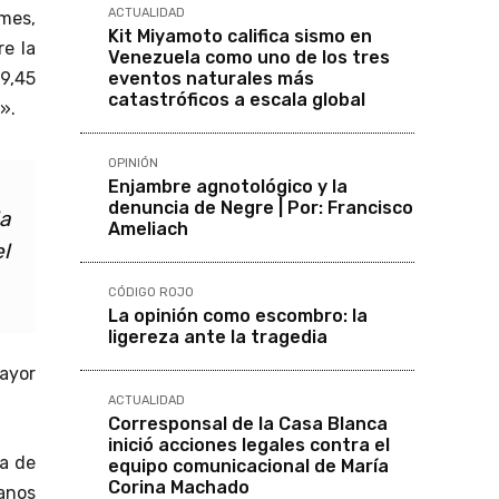
ACTUALIDAD
 mes,
Kit Miyamoto califica sismo en
re la
Venezuela como uno de los tres
eventos naturales más
9,45
catastróficos a escala global
».
OPINIÓN
Enjambre agnotológico y la
denuncia de Negre | Por: Francisco
a
Ameliach
el
CÓDIGO ROJO
La opinión como escombro: la
ligereza ante la tragedia
ayor
ACTUALIDAD
Corresponsal de la Casa Blanca
inició acciones legales contra el
da de
equipo comunicacional de María
Corina Machado
anos