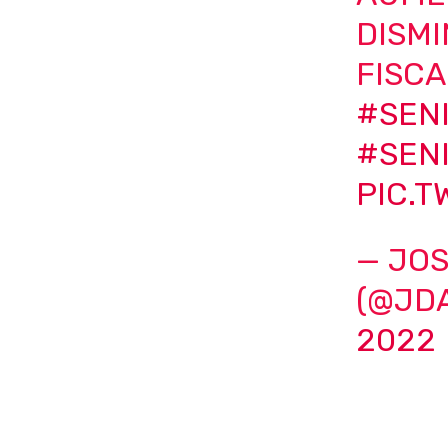
DISMI
FISC
#SEN
#SENI
PIC.
— JOS
(@JD
2022