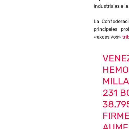
industriales a l
La Confederaci
principales p
«excesivos»
tri
VENEZ
HEMO
MILLA
231 B
38.79
FIRME
AUME