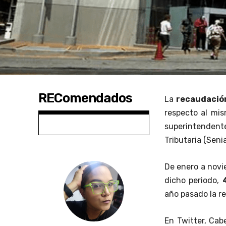
REComendados
La
recaudación
respecto al mis
superintendente
Tributaria (Senia
De enero a novi
dicho periodo,
año pasado la r
En Twitter, Cab