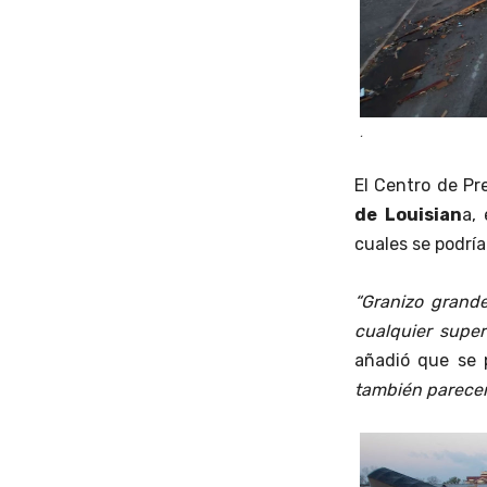
.
El Centro de Pr
de Louisian
a,
cuales se podría
“Granizo grand
cualquier super
añadió que se 
también parecen