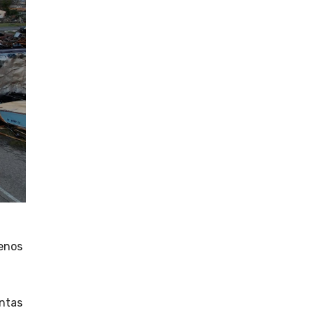
menos
entas