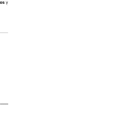
dos
y