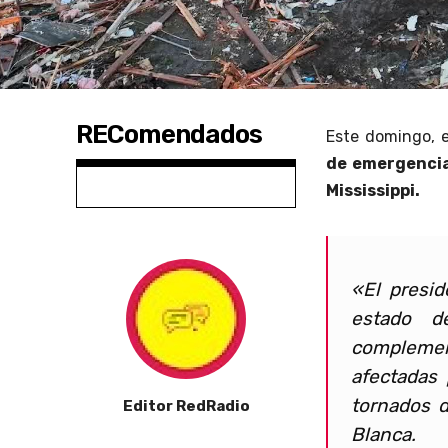
REComendados
Este domingo, 
de emergenci
Mississippi.
«El presi
estado d
complement
afectadas
tornados 
Editor RedRadio
Blanca.