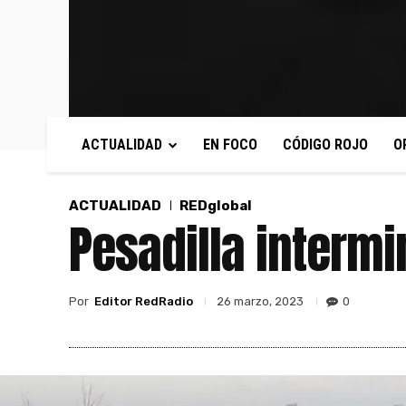
ACTUALIDAD
EN FOCO
CÓDIGO ROJO
O
ACTUALIDAD
REDglobal
Pesadilla intermi
Por
Editor RedRadio
0
26 marzo, 2023