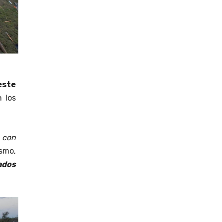
este
n los
 con
smo,
ados