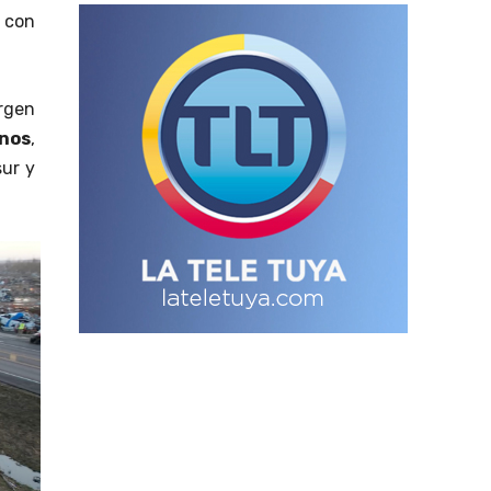
 con
rgen
nos
,
sur y