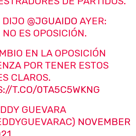
ESTRADORES DE PARTIDOS.
 DIJO
@JGUAIDO
AYER:
 NO ES OPOSICIÓN.
MBIO EN LA OPOSICIÓN
ENZA POR TENER ESTOS
ES CLAROS.
://T.CO/0TA5C5WKNG
EDDY GUEVARA
EDDYGUEVARAC)
NOVEMBER
021