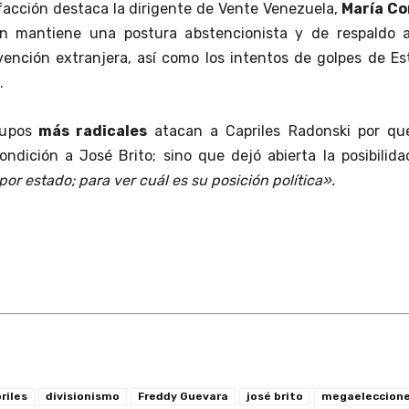
facción destaca la dirigente de Vente Venezuela,
María Co
en mantiene una postura abstencionista y de respaldo a
vención extranjera, así como los intentos de golpes de E
.
rupos
más radicales
atacan a Capriles Radonski por qu
ondición a José Brito; sino que dejó abierta la posibilid
por estado; para ver cuál es su posición política».
riles
divisionismo
Freddy Guevara
josé brito
megaeleccion