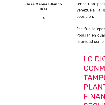
tener una pos
José Manuel Blanco
Díaz
Venezuela, a 
oposición.
Esa fue la opo
Popular, en cua
ni unidad con e
LO DI
CONM
TAMP
PLAN
FINAN