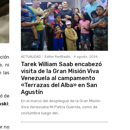
ción
ACTUALIDAD
Editor RedRadio
-
4 agosto, 2026
Tarek William Saab encabezó
, ni
visita de la Gran Misión Viva
n las
Venezuela al campamento
«Terrazas del Alba» en San
Agustín
có de
En el marco del despliegue de la Gran Misión
nski
;
Viva Venezuela Mi Patria Querida, como de
costumbre luego del...
or no