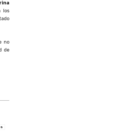
rina
 los
stado
e no
ad de
es