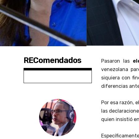
REComendados
Pasaron las
el
venezolana par
siquiera con fin
diferencias ante
Por esa razón, 
las declaracion
quien insistió e
Específicamente