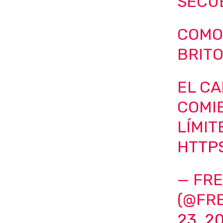
SECU
COMO
BRITO
EL CA
COMI
LÍMIT
HTTPS
— FR
(@FR
23, 2