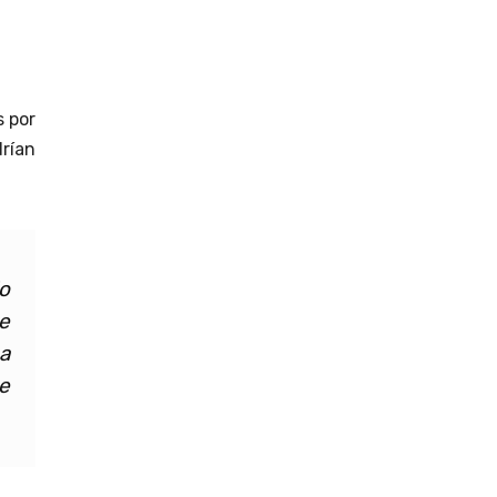
s por
drían
o
e
a
e