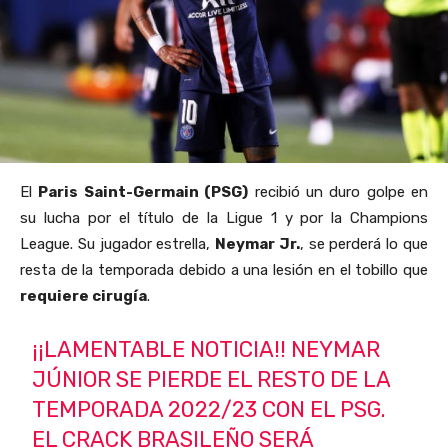
El
Paris Saint-Germain (PSG)
recibió un duro golpe en
su lucha por el título de la Ligue 1 y por la Champions
League. Su jugador estrella,
Neymar Jr.
, se perderá lo que
resta de la temporada debido a una lesión en el tobillo que
requiere cirugía
.
¡¡LAMENTABLE NOTICIA!! NEYMAR
JÚNIOR SE PIERDE EL RESTO DE LA
TEMPORADA 2022/23 CON EL PSG.
EL CRACK BRASILEÑO SERÁ