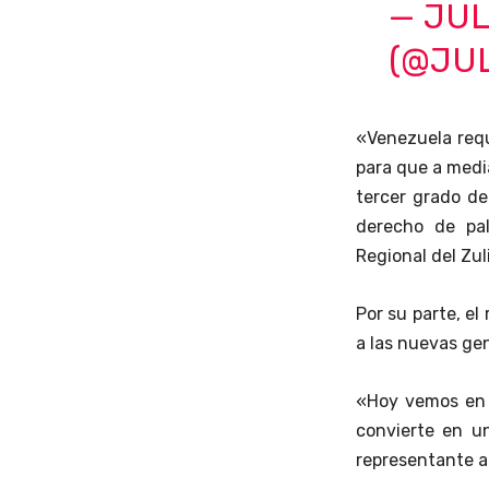
— JUL
(@JU
«Venezuela requi
para que a media
tercer grado de 
derecho de pa
Regional del Zul
Por su parte, el
a las nuevas ge
«Hoy vemos en 
convierte en un
representante 