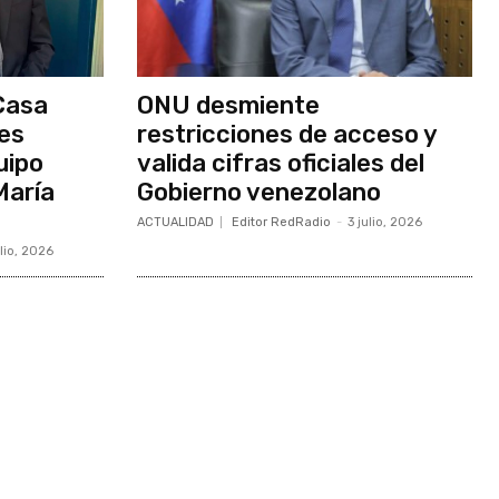
Casa
ONU desmiente
nes
restricciones de acceso y
uipo
valida cifras oficiales del
María
Gobierno venezolano
ACTUALIDAD
Editor RedRadio
-
3 julio, 2026
ulio, 2026