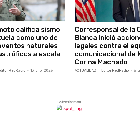
moto califica sismo
Corresponsal de la 
uela como uno de
Blanca inició accio
 eventos naturales
legales contra el eq
stróficos a escala
comunicacional de 
Corina Machado
ditor RedRadio
-
13 julio, 2026
ACTUALIDAD
Editor RedRadio
-
6 j
- Advertisement -