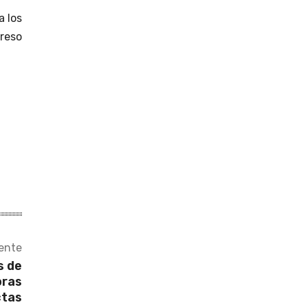
a los
reso
iente
s de
oras
ctas