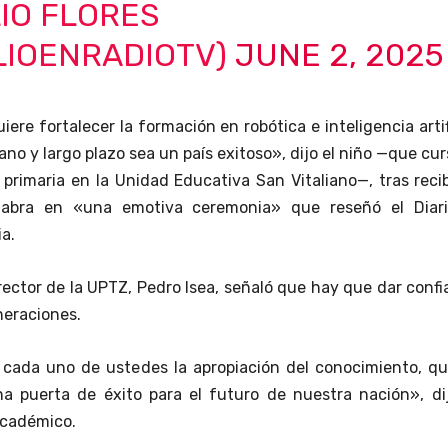
IO FLORES
LIOENRADIOTV)
JUNE 2, 2025
ere fortalecer la formación en robótica e inteligencia artif
no y largo plazo sea un país exitoso», dijo el niño —que cur
primaria en la Unidad Educativa San Vitaliano—, tras recib
labra en «una emotiva ceremonia» que reseñó el Diari
ia.
 rector de la UPTZ, Pedro Isea, señaló que hay que dar conf
neraciones.
cada uno de ustedes la apropiación del conocimiento, qu
a puerta de éxito para el futuro de nuestra nación», dij
académico.