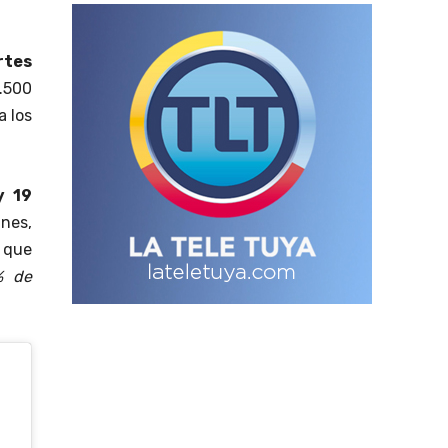
rtes
1.500
a los
y 19
anes,
 que
% de