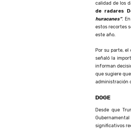
calidad de los 
de radares D
huracanes”
. En
estos recortes s
este año.
Por su parte, el
señaló la impor
informan decisio
que sugiere que,
administración
DOGE
Desde que Trum
Gubernamenta
significativos r