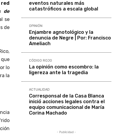
eventos naturales más
a
red
catastróficos a escala global
s de
al se
OPINIÓN
as de
Enjambre agnotológico y la
denuncia de Negre | Por: Francisco
Ameliach
Rico,
a que
CÓDIGO ROJO
La opinión como escombro: la
or lo
ligereza ante la tragedia
ra la
ACTUALIDAD
Corresponsal de la Casa Blanca
inició acciones legales contra el
equipo comunicacional de María
ncia
Corina Machado
rido
ación
- Publicidad -