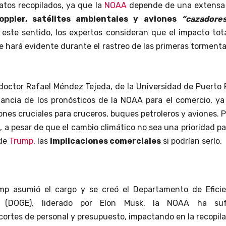
datos recopilados, ya que la
NOAA
depende de una extens
oppler, satélites ambientales y aviones
“cazadore
 este sentido, los expertos consideran que el impacto tot
e hará evidente durante el rastreo de las primeras torment
 doctor Rafael Méndez Tejeda, de la Universidad de Puerto 
tancia de los pronósticos de la NOAA para el comercio, y
nes cruciales para cruceros, buques petroleros y aviones. P
 a pesar de que el cambio climático no sea una prioridad pa
 de
Trump
, las
implicaciones comerciales
si podrían serlo.
p asumió el cargo y se creó el Departamento de Eficie
l (DOGE), liderado por Elon Musk, la NOAA ha suf
ecortes de personal y presupuesto, impactando en la recopil