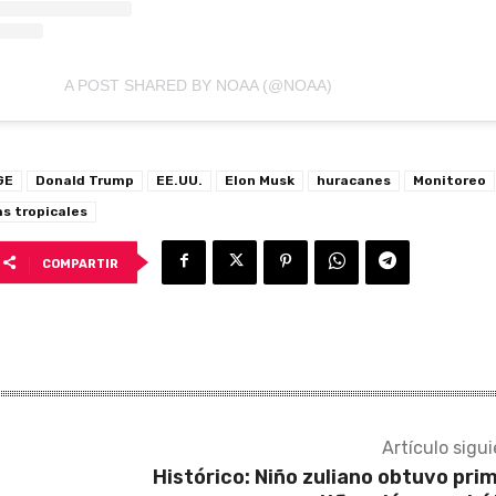
A POST SHARED BY NOAA (@NOAA)
GE
Donald Trump
EE.UU.
Elon Musk
huracanes
Monitoreo
s tropicales
COMPARTIR
Artículo sigu
Histórico: Niño zuliano obtuvo pri