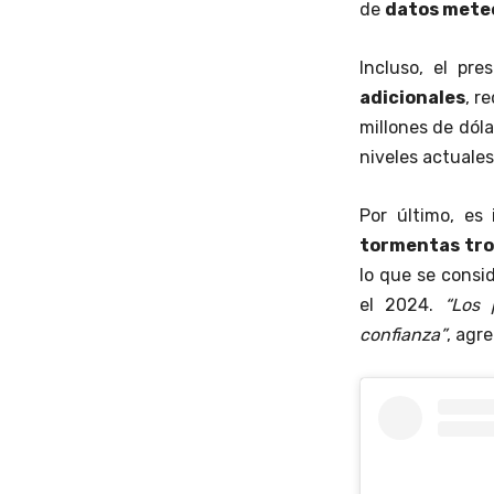
de
datos mete
Incluso, el pr
adicionales
, r
millones de dóla
niveles actuales
Por último, es
tormentas tro
lo que se cons
el 2024.
“Los 
confianza”
, agr