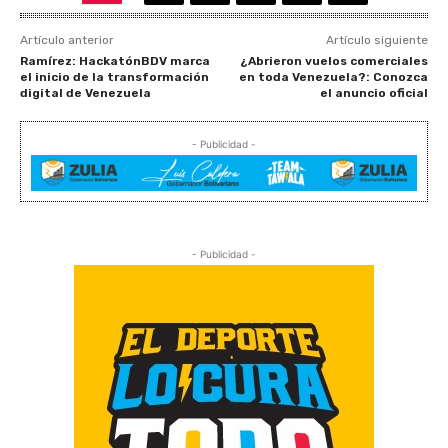
Artículo anterior
Artículo siguiente
Ramírez: HackatónBDV marca
¿Abrieron vuelos comerciales
el inicio de la transformación
en toda Venezuela?: Conozca
digital de Venezuela
el anuncio oficial
- Publicidad -
- Publicidad -