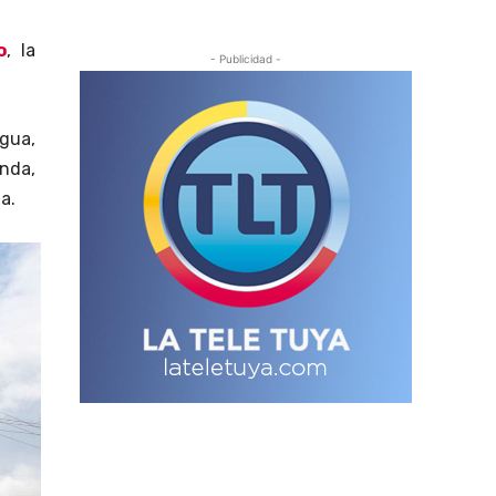
o
, la
- Publicidad -
gua,
anda,
a.