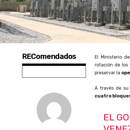
REComendados
El Ministerio d
rotación de los
preservar la
ope
A través de su
cuatro bloque
EL GO
VENEZ