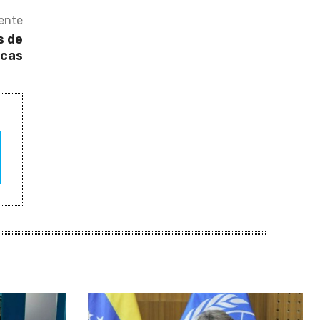
iente
s de
cas