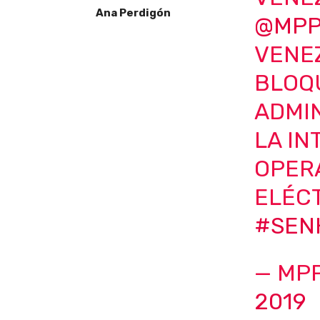
Ana Perdigón
@MPP
VENE
BLOQ
ADMIN
LA IN
OPERA
ELÉC
#SEN
— MP
2019