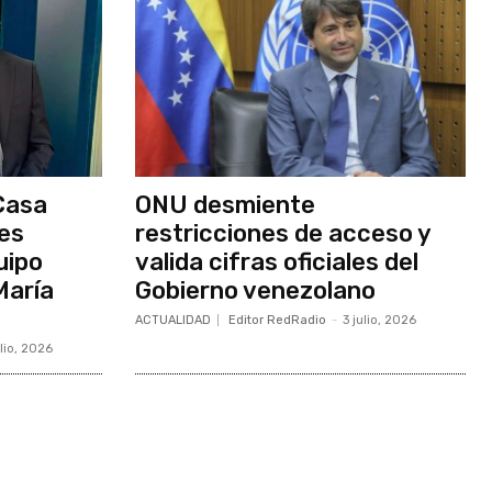
Casa
ONU desmiente
nes
restricciones de acceso y
uipo
valida cifras oficiales del
María
Gobierno venezolano
ACTUALIDAD
Editor RedRadio
-
3 julio, 2026
ulio, 2026