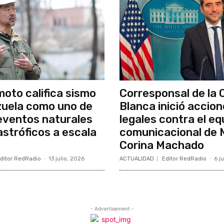
moto califica sismo
Corresponsal de la 
uela como uno de
Blanca inició accio
 eventos naturales
legales contra el eq
stróficos a escala
comunicacional de 
Corina Machado
ditor RedRadio
-
13 julio, 2026
ACTUALIDAD
Editor RedRadio
-
6 j
- Advertisement -