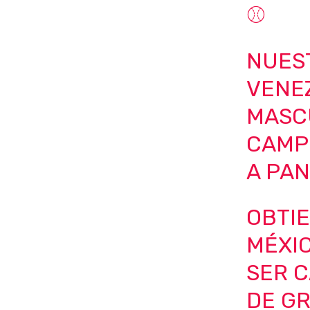
⚾️
NUES
VENE
MASC
CAMP
A PA
OBTIE
MÉXIC
SER 
DE G