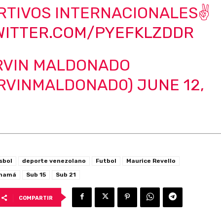
RTIVOS INTERNACIONALES✌️
TWITTER.COM/PYEFKLZDDR
RVIN MALDONADO
RVINMALDONAD0)
JUNE 12,
sbol
deporte venezolano
Futbol
Maurice Revello
anamá
Sub 15
Sub 21
COMPARTIR