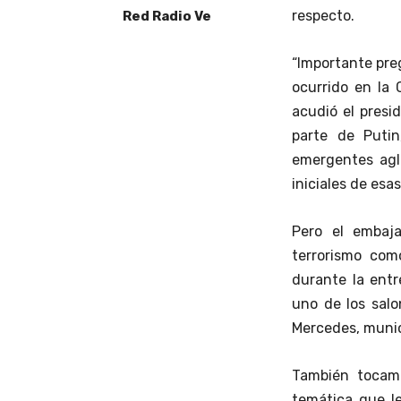
respecto.
Red Radio Ve
“Importante preg
ocurrido en la 
acudió el presi
parte de Putin
emergentes agl
iniciales de esa
Pero el embaj
terrorismo com
durante la entr
uno de los sal
Mercedes, munic
También tocamo
temática que le