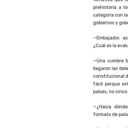
prehistoria a l
categoría con la
gobiernos y gob
—Embajador, ac
¿Cuál es la eva
—Una cumbre ba
llegaron las del
constitucional d
fácil porque e
países, no cinc
—¿Hacia dónde
formato de país