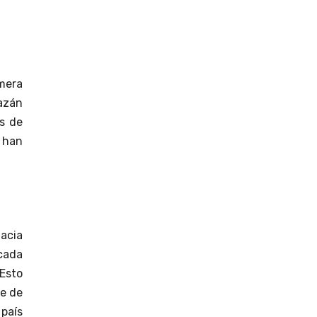
mera
azán
os de
e han
hacia
cada
 Esto
re de
país