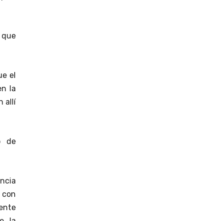
 que
ue el
en la
 allí
o de
encia
 con
dente
e la