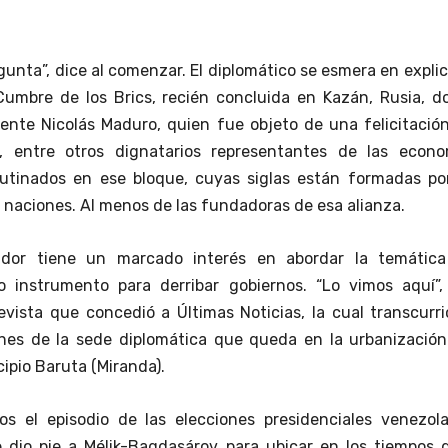
unta”, dice al comenzar. El diplomático se esmera en explic
Cumbre de los Brics, recién concluida en Kazán, Rusia, d
dente Nicolás Maduro, quien fue objeto de una felicitació
, entre otros dignatarios representantes de las econo
utinados en ese bloque, cuyas siglas están formadas por
s naciones. Al menos de las fundadoras de esa alianza.
ador tiene un marcado interés en abordar la temática
o instrumento para derribar gobiernos. “Lo vimos aquí”, 
evista que concedió a Últimas Noticias, la cual transcurr
ones de la sede diplomática que queda en la urbanización
ipio Baruta (Miranda).
s el episodio de las elecciones presidenciales venezola
 dio pie a Mélik-Bagdasárov para ubicar en los tiempos d