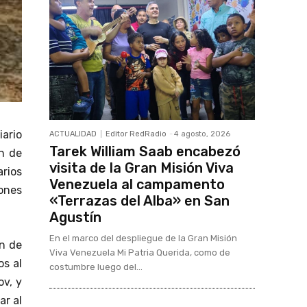
ario
ACTUALIDAD
Editor RedRadio
-
4 agosto, 2026
Tarek William Saab encabezó
n de
visita de la Gran Misión Viva
rios
Venezuela al campamento
iones
«Terrazas del Alba» en San
Agustín
En el marco del despliegue de la Gran Misión
ón de
Viva Venezuela Mi Patria Querida, como de
os al
costumbre luego del...
ov, y
ar al