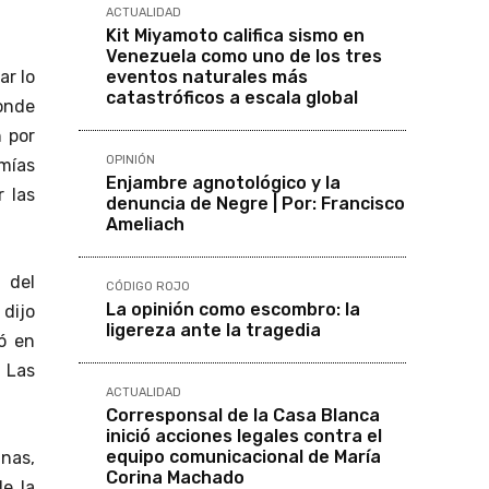
ACTUALIDAD
Kit Miyamoto califica sismo en
Venezuela como uno de los tres
eventos naturales más
ar lo
catastróficos a escala global
onde
n por
OPINIÓN
mías
Enjambre agnotológico y la
 las
denuncia de Negre | Por: Francisco
Ameliach
 del
CÓDIGO ROJO
La opinión como escombro: la
dijo
ligereza ante la tragedia
ió en
 Las
ACTUALIDAD
Corresponsal de la Casa Blanca
inició acciones legales contra el
equipo comunicacional de María
nas,
Corina Machado
e la