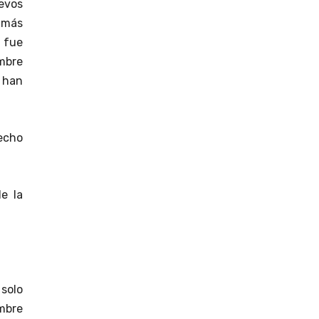
evos
 más
 fue
umbre
e han
hecho
e la
solo
mbre