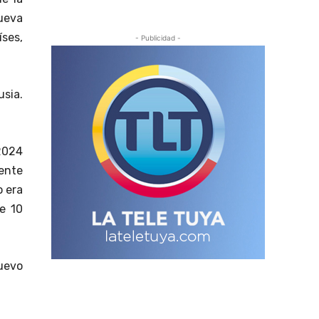
ueva
íses,
- Publicidad -
sia.
2024
dente
o era
e 10
uevo