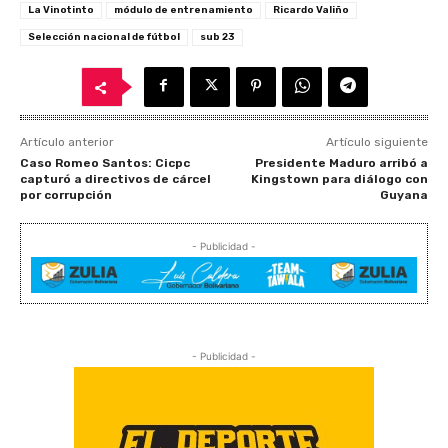
La Vinotinto
módulo de entrenamiento
Ricardo Valiño
Selección nacional de fútbol
sub 23
Artículo anterior
Artículo siguiente
Caso Romeo Santos: Cicpc
Presidente Maduro arribó a
capturó a directivos de cárcel
Kingstown para diálogo con
por corrupción
Guyana
- Publicidad -
- Publicidad -