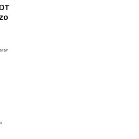
 DT
rzo
zarán
sa