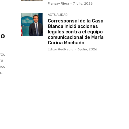
Fransay Riera
-
7 julio, 2026
ACTUALIDAD
Corresponsal de la Casa
Blanca inició acciones
legales contra el equipo
ño
comunicacional de María
Corina Machado
Editor RedRadio
-
6 julio, 2026
to,
ra
pico
...