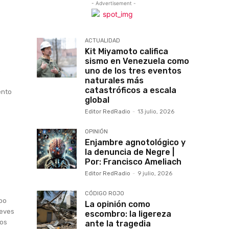
- Advertisement -
ACTUALIDAD
Kit Miyamoto califica
sismo en Venezuela como
uno de los tres eventos
n
naturales más
catastróficos a escala
ento
global
Editor RedRadio
-
13 julio, 2026
OPINIÓN
Enjambre agnotológico y
la denuncia de Negre |
Por: Francisco Ameliach
Editor RedRadio
-
9 julio, 2026
CÓDIGO ROJO
upo
La opinión como
ueves
escombro: la ligereza
los
ante la tragedia