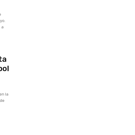
e
yo.
 a
ta
bol
en la
 de