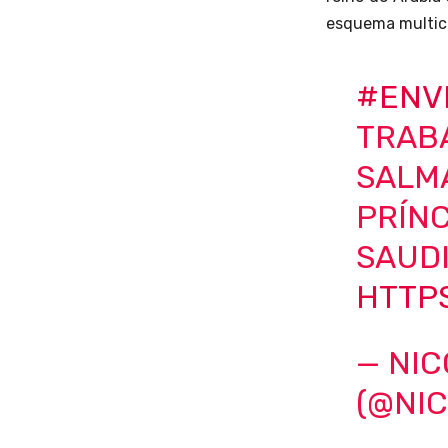
esquema multic
#ENV
TRAB
SALMA
PRÍNC
SAUDI
HTTPS
— NI
(@NI