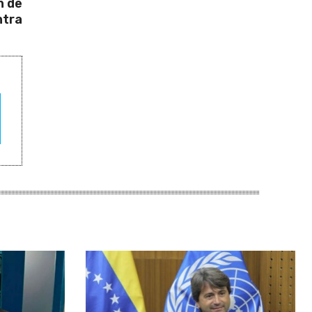
n de
ntra