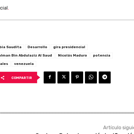
cial
.
bia Saudita
Desarrollo
gira presidencial
man Bin Abdulaziz Al Saud
Nicolás Maduro
potencia
rales
venezuela
COMPARTIR
Artículo sigu