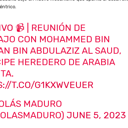
éntrico.
IVO
📹 | REUNIÓN DE
AJO CON MOHAMMED BIN
N BIN ABDULAZIZ AL SAUD,
IPE HEREDERO DE ARABIA
TA.
://T.CO/G1KXWVEUER
COLÁS MADURO
COLASMADURO)
JUNE 5, 2023