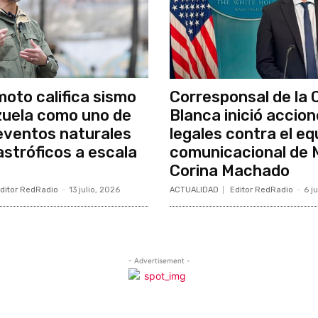
moto califica sismo
Corresponsal de la 
uela como uno de
Blanca inició accio
 eventos naturales
legales contra el eq
stróficos a escala
comunicacional de 
Corina Machado
ditor RedRadio
-
13 julio, 2026
ACTUALIDAD
Editor RedRadio
-
6 j
- Advertisement -