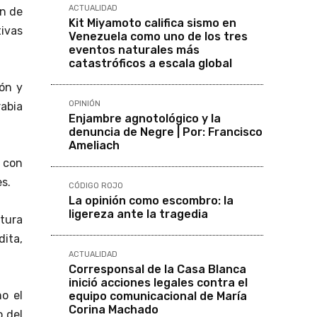
ACTUALIDAD
ón de
Kit Miyamoto califica sismo en
ivas
Venezuela como uno de los tres
eventos naturales más
catastróficos a escala global
ón y
OPINIÓN
abia
Enjambre agnotológico y la
denuncia de Negre | Por: Francisco
Ameliach
o con
s.
CÓDIGO ROJO
La opinión como escombro: la
ligereza ante la tragedia
ltura
ita,
ACTUALIDAD
Corresponsal de la Casa Blanca
inició acciones legales contra el
o el
equipo comunicacional de María
Corina Machado
o del