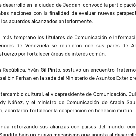
e desarrolló en la ciudad de Jeddah, convocó la participaci
bas naciones con la finalidad de evaluar nuevas perspect
 los acuerdos alcanzados anteriormente.
, más temprano los titulares de Comunicación e Informaci
eriores de Venezuela se reunieron con sus pares de Ar
sfuerzo por fortalecer áreas de interés común.
la República, Yván Gil Pinto, sostuvo un encuentro fratern
al bin Farhan en la sede del Ministerio de Asuntos Exteriore
ntercambio cultural, el vicepresidente de Comunicación, Cu
ddy Ñáñez, y el ministro de Comunicación de Arabia Saud
i, acordaron fortalecer la cooperación en beneficio mutuo.
inúa reforzando sus alianzas con países del mundo, com
 Saudita bajo un nuevo mecanismo que apunta al desarroll