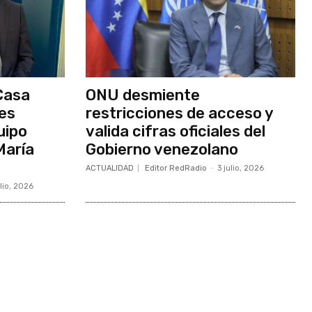
Casa
ONU desmiente
nes
restricciones de acceso y
uipo
valida cifras oficiales del
María
Gobierno venezolano
ACTUALIDAD
Editor RedRadio
-
3 julio, 2026
ulio, 2026