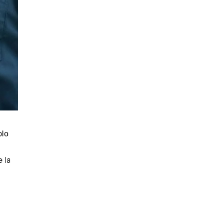
olo
 la