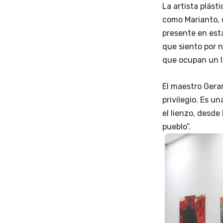
La artista plást
como Marianto, c
presente en est
que siento por n
que ocupan un l
El maestro Gera
privilegio. Es u
el lienzo, desde
pueblo”.