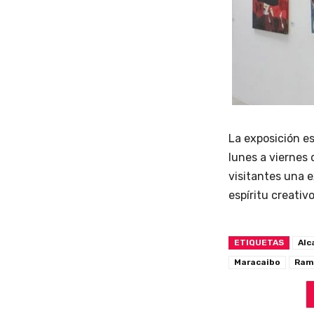
La exposición es
lunes a viernes 
visitantes una e
espíritu creativ
ETIQUETAS
Alc
Maracaibo
Ram