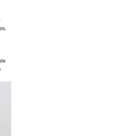
r
os,
sde
o