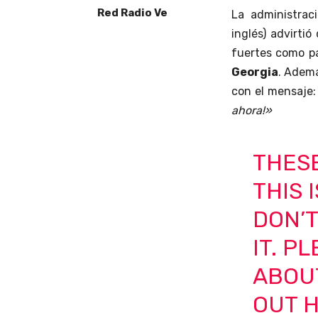
Red Radio Ve
La administrac
inglés) advirti
fuertes como pa
Georgia
. Ademá
con el mensaje
ahora!»
THES
THIS 
DON’T
IT. P
ABOUT
OUT H