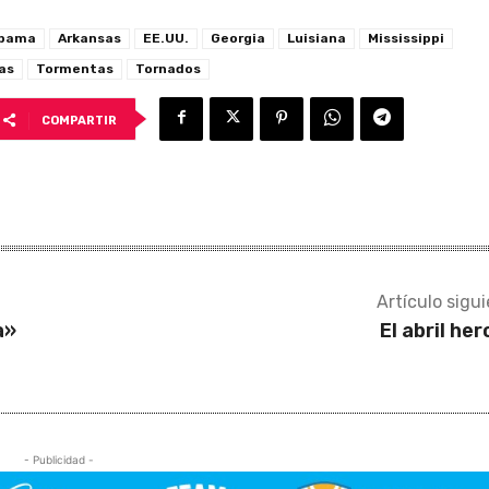
abama
Arkansas
EE.UU.
Georgia
Luisiana
Mississippi
as
Tormentas
Tornados
COMPARTIR
Artículo sigu
a»
El abril her
- Publicidad -