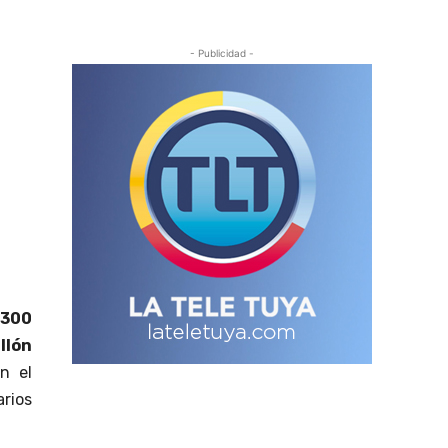
- Publicidad -
300
illón
n el
arios