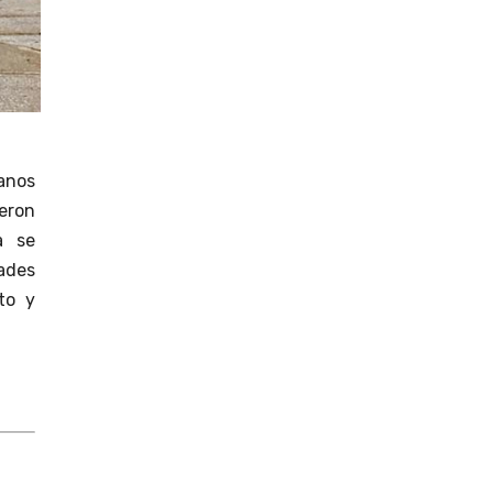
anos
eron
a se
ades
to y