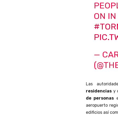
PEOPL
ON IN
#TOR
PIC.T
— CA
(@TH
Las autorida
residencias
y 
de personas
e
aeropuerto regi
edificios así co