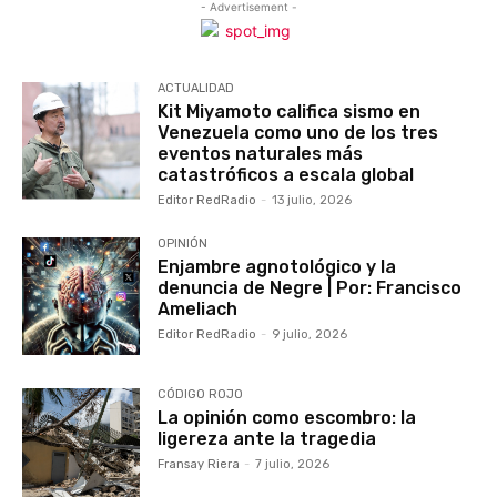
- Advertisement -
ACTUALIDAD
Kit Miyamoto califica sismo en
Venezuela como uno de los tres
eventos naturales más
catastróficos a escala global
Editor RedRadio
-
13 julio, 2026
OPINIÓN
Enjambre agnotológico y la
denuncia de Negre | Por: Francisco
Ameliach
Editor RedRadio
-
9 julio, 2026
CÓDIGO ROJO
La opinión como escombro: la
ligereza ante la tragedia
Fransay Riera
-
7 julio, 2026