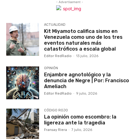
- Advertisement -
ACTUALIDAD
Kit Miyamoto califica sismo en
Venezuela como uno de los tres
eventos naturales más
catastróficos a escala global
Editor RedRadio
-
13 julio, 2026
OPINIÓN
Enjambre agnotológico y la
denuncia de Negre | Por: Francisco
Ameliach
Editor RedRadio
-
9 julio, 2026
CÓDIGO ROJO
La opinión como escombro: la
ligereza ante la tragedia
Fransay Riera
-
7 julio, 2026