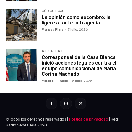
CÓDIGO ROJO
La opinión como escombro: la
ligereza ante la tragedia
Fransay Riera
-
7 julio, 2026
ACTUALIDAD
Corresponsal de la Casa Blanca
inició acciones legales contra el
equipo comunicacional de María
Corina Machado
Editor RedRadio
-
6 julio, 2026
©Todos los derechos reservados |
Política de privacidad
| Red
Radio Venezuela 2020