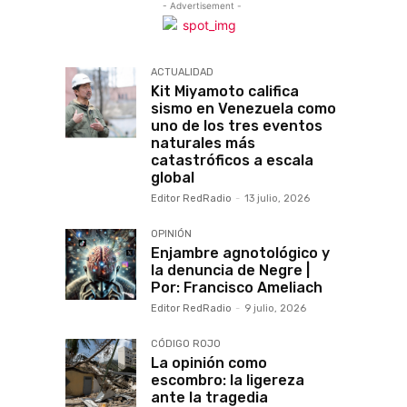
- Advertisement -
ACTUALIDAD
Kit Miyamoto califica
sismo en Venezuela como
uno de los tres eventos
naturales más
catastróficos a escala
global
Editor RedRadio
-
13 julio, 2026
OPINIÓN
Enjambre agnotológico y
la denuncia de Negre |
Por: Francisco Ameliach
Editor RedRadio
-
9 julio, 2026
CÓDIGO ROJO
La opinión como
escombro: la ligereza
ante la tragedia