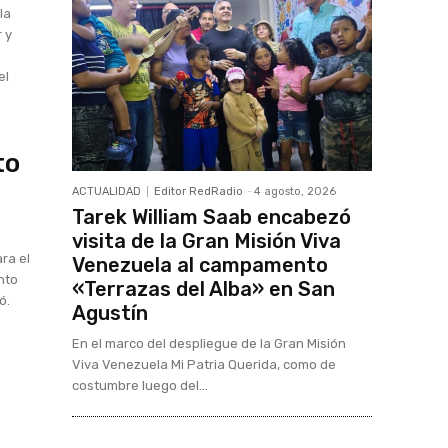
la
r y
el
to
ACTUALIDAD
Editor RedRadio
-
4 agosto, 2026
Tarek William Saab encabezó
visita de la Gran Misión Viva
ra el
Venezuela al campamento
nto
«Terrazas del Alba» en San
ó.
Agustín
En el marco del despliegue de la Gran Misión
Viva Venezuela Mi Patria Querida, como de
costumbre luego del...