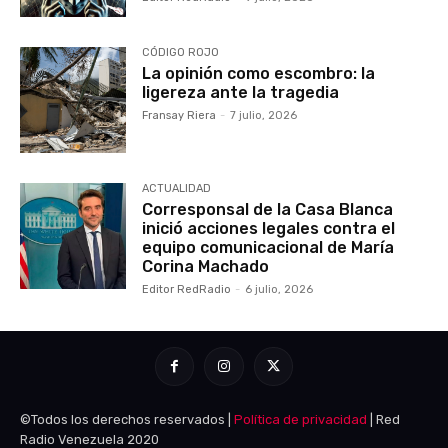
CÓDIGO ROJO
La opinión como escombro: la
ligereza ante la tragedia
Fransay Riera
-
7 julio, 2026
ACTUALIDAD
Corresponsal de la Casa Blanca
inició acciones legales contra el
equipo comunicacional de María
Corina Machado
Editor RedRadio
-
6 julio, 2026
©Todos los derechos reservados |
Política de privacidad
| Red
Radio Venezuela 2020