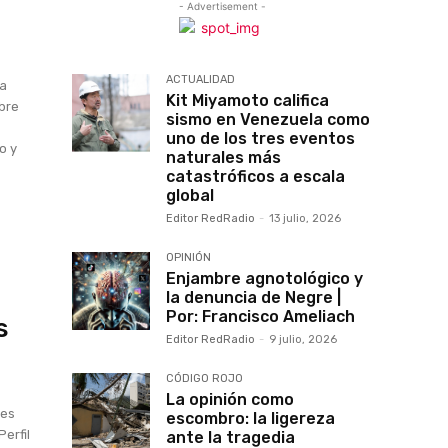
- Advertisement -
ACTUALIDAD
la
Kit Miyamoto califica
bre
sismo en Venezuela como
uno de los tres eventos
o y
naturales más
catastróficos a escala
global
Editor RedRadio
-
13 julio, 2026
OPINIÓN
Enjambre agnotológico y
la denuncia de Negre |
Por: Francisco Ameliach
s
Editor RedRadio
-
9 julio, 2026
CÓDIGO ROJO
La opinión como
nes
escombro: la ligereza
Perfil
ante la tragedia