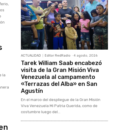
ferio,
los
o
ión
s
ACTUALIDAD
Editor RedRadio
-
4 agosto, 2026
Tarek William Saab encabezó
visita de la Gran Misión Viva
e la
Venezuela al campamento
«Terrazas del Alba» en San
anera
Agustín
En el marco del despliegue de la Gran Misión
Viva Venezuela Mi Patria Querida, como de
costumbre luego del...
 en