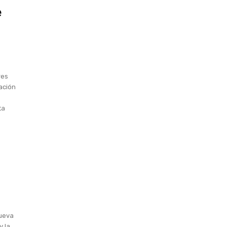
e
res
ación
ta
Nueva
y la