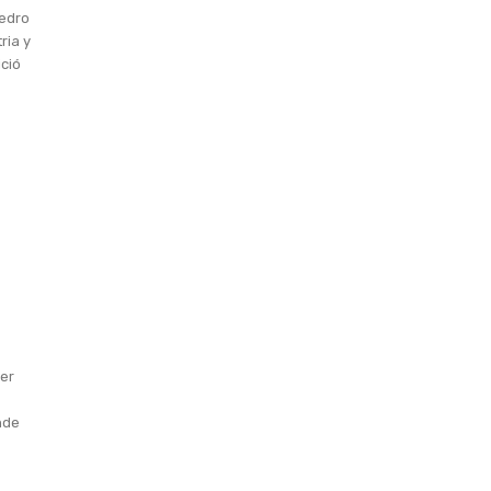
Pedro
ria y
ició
ser
nde