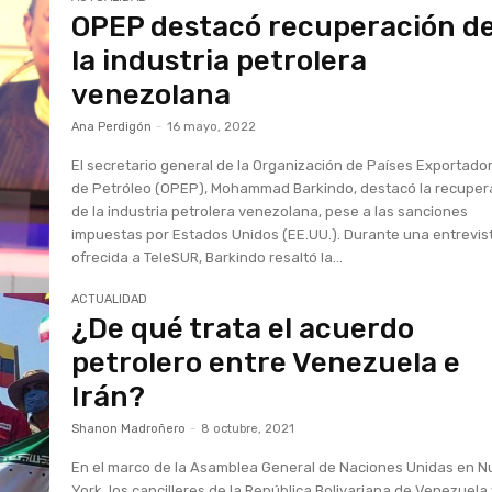
OPEP destacó recuperación d
la industria petrolera
venezolana
Ana Perdigón
-
16 mayo, 2022
El secretario general de la Organización de Países Exportado
de Petróleo (OPEP), Mohammad Barkindo, destacó la recuper
de la industria petrolera venezolana, pese a las sanciones
impuestas por Estados Unidos (EE.UU.). Durante una entrevis
ofrecida a TeleSUR, Barkindo resaltó la...
ACTUALIDAD
¿De qué trata el acuerdo
petrolero entre Venezuela e
Irán?
Shanon Madroñero
-
8 octubre, 2021
En el marco de la Asamblea General de Naciones Unidas en 
York, los cancilleres de la República Bolivariana de Venezuela 