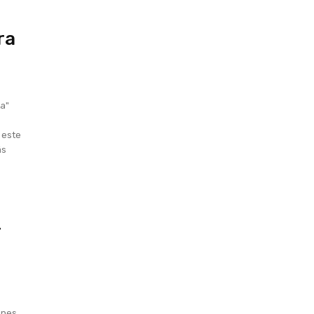
ra
ta"
 este
ás
r
enes,