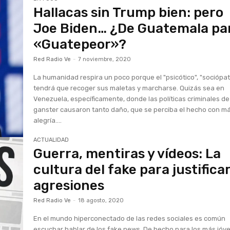
Hallacas sin Trump bien: pero
Joe Biden… ¿De Guatemala pa
«Guatepeor»?
Red Radio Ve
-
7 noviembre, 2020
La humanidad respira un poco porque el "psicótico", "sociópa
tendrá que recoger sus maletas y marcharse. Quizás sea en
Venezuela, específicamente, donde las políticas criminales de
ganster causaron tanto daño, que se perciba el hecho con m
alegría....
ACTUALIDAD
Guerra, mentiras y vídeos: La
cultura del fake para justifica
agresiones
Red Radio Ve
-
18 agosto, 2020
En el mundo hiperconectado de las redes sociales es común
escuchar hablar de los fake news. De hecho para los más jóv