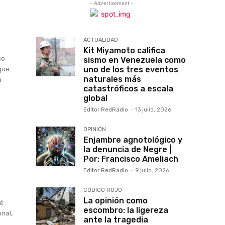
- Advertisement -
ACTUALIDAD
Kit Miyamoto califica
co
sismo en Venezuela como
uno de los tres eventos
rque
naturales más
a
catastróficos a escala
global
Editor RedRadio
-
13 julio, 2026
|
OPINIÓN
Enjambre agnotológico y
la denuncia de Negre |
Por: Francisco Ameliach
Editor RedRadio
-
9 julio, 2026
CÓDIGO ROJO
La opinión como
té
escombro: la ligereza
onal,
ante la tragedia