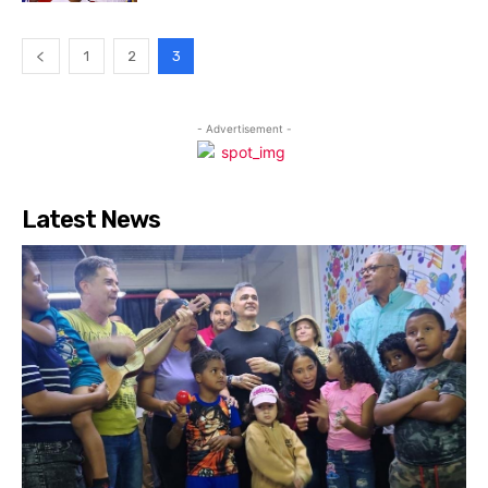
1
2
3
- Advertisement -
Latest News