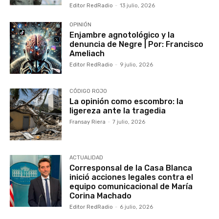
Editor RedRadio
-
13 julio, 2026
OPINIÓN
Enjambre agnotológico y la
denuncia de Negre | Por: Francisco
Ameliach
Editor RedRadio
-
9 julio, 2026
CÓDIGO ROJO
La opinión como escombro: la
ligereza ante la tragedia
Fransay Riera
-
7 julio, 2026
ACTUALIDAD
Corresponsal de la Casa Blanca
inició acciones legales contra el
equipo comunicacional de María
Corina Machado
Editor RedRadio
-
6 julio, 2026