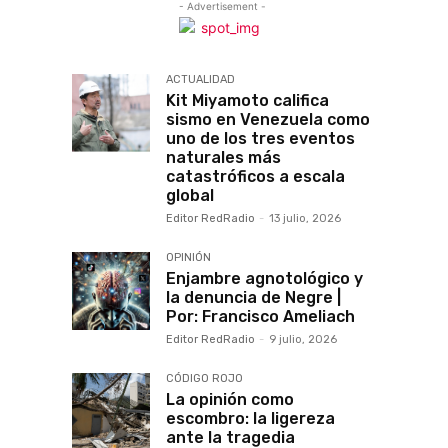
- Advertisement -
ACTUALIDAD
Kit Miyamoto califica
sismo en Venezuela como
uno de los tres eventos
naturales más
catastróficos a escala
global
Editor RedRadio
-
13 julio, 2026
OPINIÓN
Enjambre agnotológico y
la denuncia de Negre |
Por: Francisco Ameliach
Editor RedRadio
-
9 julio, 2026
CÓDIGO ROJO
La opinión como
escombro: la ligereza
ante la tragedia