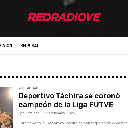
PINIÓN
REDVIRAL
ACTUALIDAD
Deportivo Táchira se coronó
campeón de la Liga FUTVE
Ana Perdigón
-
26 noviembre, 2023
Este sábado, el Deportivo Táchira se consagró como el camp