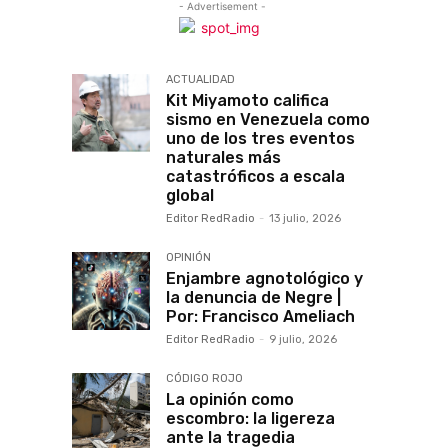
- Advertisement -
ACTUALIDAD
Kit Miyamoto califica
sismo en Venezuela como
uno de los tres eventos
naturales más
catastróficos a escala
global
Editor RedRadio
-
13 julio, 2026
OPINIÓN
Enjambre agnotológico y
la denuncia de Negre |
Por: Francisco Ameliach
Editor RedRadio
-
9 julio, 2026
CÓDIGO ROJO
La opinión como
escombro: la ligereza
ante la tragedia