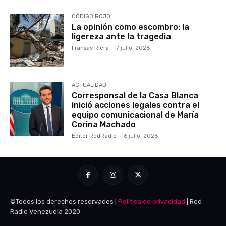
CÓDIGO ROJO
La opinión como escombro: la
ligereza ante la tragedia
Fransay Riera
-
7 julio, 2026
ACTUALIDAD
Corresponsal de la Casa Blanca
inició acciones legales contra el
equipo comunicacional de María
Corina Machado
Editor RedRadio
-
6 julio, 2026
©Todos los derechos reservados |
Política de privacidad
| Red
Radio Venezuela 2020