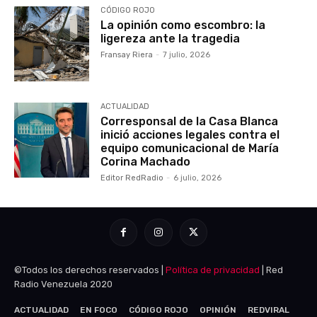
CÓDIGO ROJO
La opinión como escombro: la
ligereza ante la tragedia
Fransay Riera
-
7 julio, 2026
ACTUALIDAD
Corresponsal de la Casa Blanca
inició acciones legales contra el
equipo comunicacional de María
Corina Machado
Editor RedRadio
-
6 julio, 2026
©Todos los derechos reservados |
Política de privacidad
| Red
Radio Venezuela 2020
ACTUALIDAD
EN FOCO
CÓDIGO ROJO
OPINIÓN
REDVIRAL