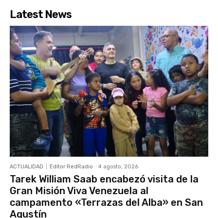
Latest News
ACTUALIDAD
Editor RedRadio
-
4 agosto, 2026
Tarek William Saab encabezó visita de la
Gran Misión Viva Venezuela al
campamento «Terrazas del Alba» en San
Agustín