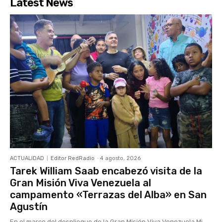
Latest News
ACTUALIDAD
Editor RedRadio
-
4 agosto, 2026
Tarek William Saab encabezó visita de la
Gran Misión Viva Venezuela al
campamento «Terrazas del Alba» en San
Agustín
En el marco del despliegue de la Gran Misión Viva Venezuela Mi