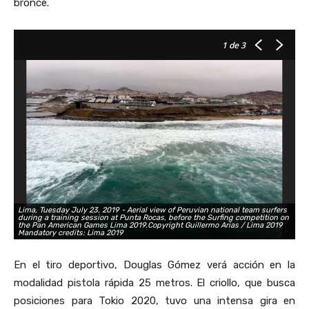
bronce.
1
de 3
Lima, Tuesday July 23, 2019 - Aerial view of Peruvian national team surfers
during a training session at Punta Rocas, before the Surfing competition on
Li
the Pan American Games Lima 2019.Copyright Guillermo Arias / Lima 2019
te
Mandatory credits: Lima 2019
Jo
En el tiro deportivo, Douglas Gómez verá acción en la
modalidad pistola rápida 25 metros. El criollo, que busca
posiciones para Tokio 2020, tuvo una intensa gira en