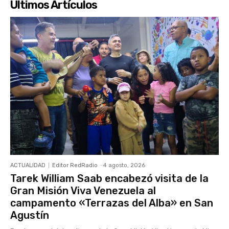
Últimos Artículos
ACTUALIDAD
Editor RedRadio
-
4 agosto, 2026
Tarek William Saab encabezó visita de la
Gran Misión Viva Venezuela al
campamento «Terrazas del Alba» en San
Agustín