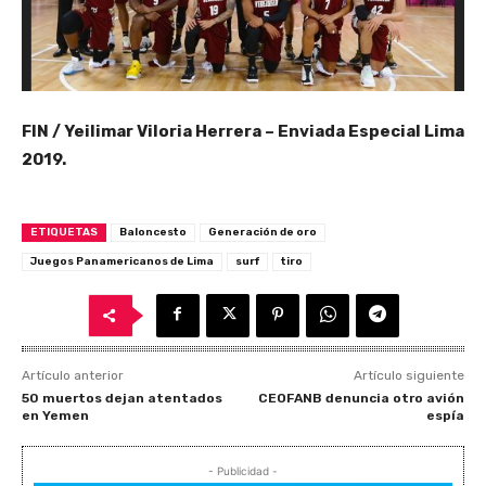
FIN / Yeilimar Viloria Herrera – Enviada Especial Lima
2019.
ETIQUETAS
Baloncesto
Generación de oro
Juegos Panamericanos de Lima
surf
tiro
Artículo anterior
Artículo siguiente
50 muertos dejan atentados
CEOFANB denuncia otro avión
en Yemen
espía
- Publicidad -