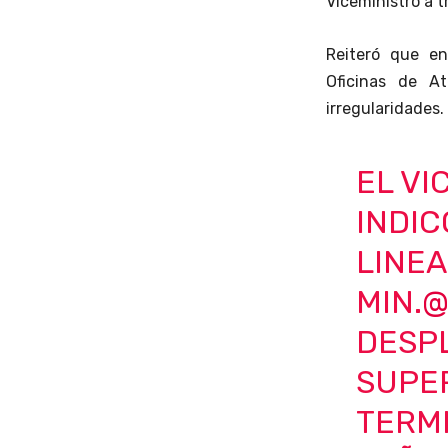
Viceministro a t
Reiteró que en
Oficinas de A
irregularidades.
EL VI
INDIC
LINE
MIN.
@
DESP
SUPER
TERMI