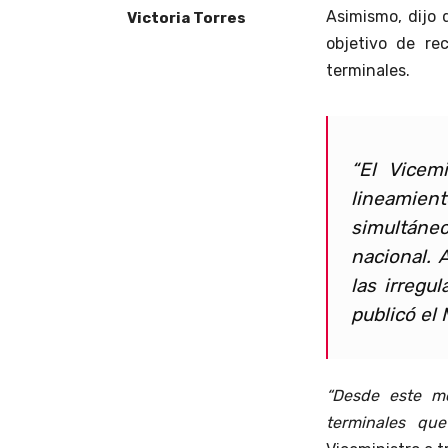
Asimismo, dijo 
Victoria Torres
objetivo de re
terminales.
“El Vicem
lineamien
simultáne
nacional.
las irregul
publicó el 
“Desde este mo
terminales que