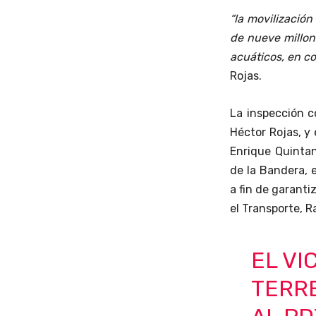
“la movilización
de nueve millone
acuáticos, en c
Rojas.
La inspección c
Héctor Rojas, y 
Enrique Quintan
de la Bandera, 
a fin de garantiz
el Transporte, 
EL VI
TERR