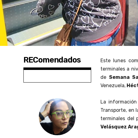
REComendados
Este lunes co
terminales a ni
de
Semana Sa
Venezuela,
Héct
La información 
Transporte, en l
terminales del 
Velásquez Ar