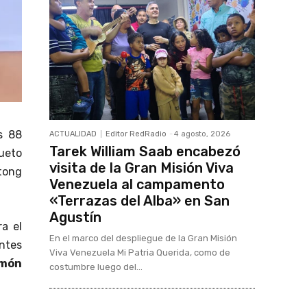
s 88
ACTUALIDAD
Editor RedRadio
-
4 agosto, 2026
Tarek William Saab encabezó
sueto
visita de la Gran Misión Viva
tong
Venezuela al campamento
«Terrazas del Alba» en San
Agustín
a el
En el marco del despliegue de la Gran Misión
entes
Viva Venezuela Mi Patria Querida, como de
món
costumbre luego del...