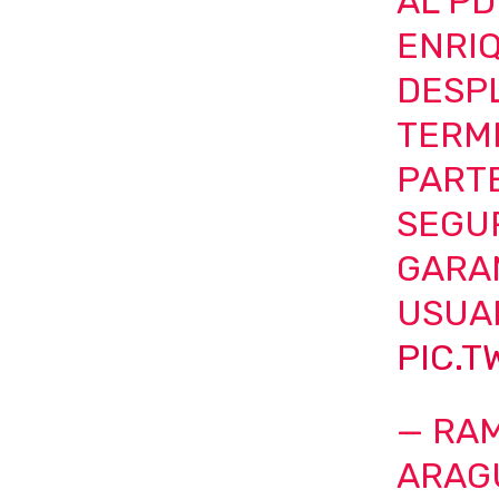
AL PD
ENRIQ
DESPL
TERM
PART
SEGUR
GARAN
USUAR
PIC.
— RA
ARAG