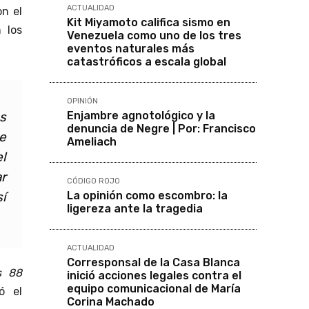
ACTUALIDAD
on el
Kit Miyamoto califica sismo en
 los
Venezuela como uno de los tres
eventos naturales más
catastróficos a escala global
OPINIÓN
Enjambre agnotológico y la
s
denuncia de Negre | Por: Francisco
e
Ameliach
l
r
CÓDIGO ROJO
La opinión como escombro: la
sí
ligereza ante la tragedia
ACTUALIDAD
Corresponsal de la Casa Blanca
s 88
inició acciones legales contra el
equipo comunicacional de María
ó el
Corina Machado