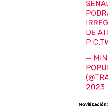
SEÑA
PODR
IRREG
DE AT
PIC.
— MIN
POPU
(@TR
2023
Movilización