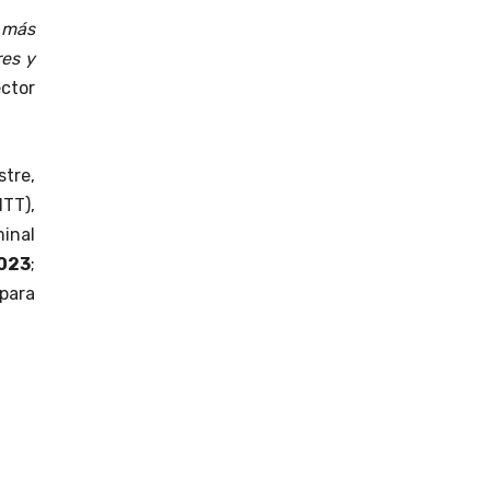
y más
res y
éctor
stre,
NTT),
minal
023
;
 para